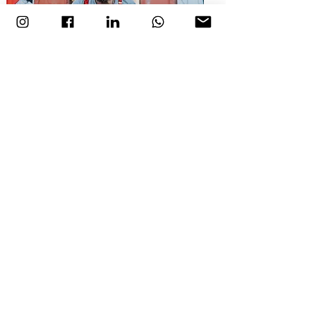
IVÁN PRADO
Portavoz de Pallasos en Rebeldía, colectivo
internacional en apoyo a los Derechos
Humanos. Co-Fundandor de Producciones
Teatrales ‘Los Pringados’. Director de
Culturactiva SCG. Formado en PNL, Escuela de
Movimiento Dramático, Clown y Teatro en Ecole
Philippe Gaulier y Risoterapia en Salud
Inteligente.