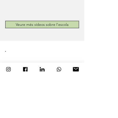
Veure més vídeos sobre l'escola
Joan Mestre
"M'han compartit el gran poder de
transformació en amor que hi ha a la
RISA. Sense tabús, sense pors, sense
judicis, amb total vulnerabilitat i
FORÇA, per què Sí, el Sí que uneix,
que transforma, que mobilitza.
Adonar-se que de vegades un No és