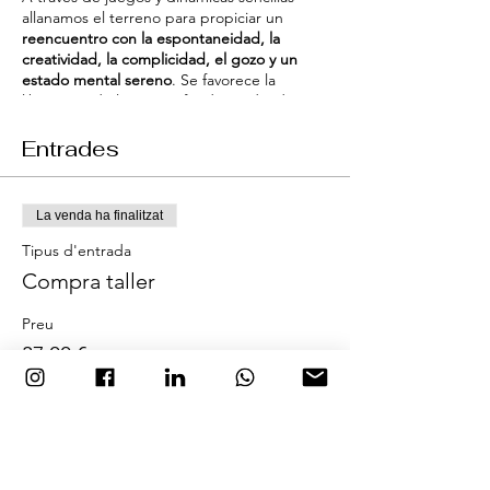
allanamos el terreno para propiciar un
reencuentro con la espontaneidad, la
creatividad, la complicidad, el gozo y un
estado mental sereno
. Se favorece la
liberación de la risa profunda ayudando a
liberar estrés y tensiones, generando un
estado de bienestar y empoderamiento
Entrades
agradable.
Todo ello se realiza de manera progresiva y
La venda ha finalitzat
respetuosa haciendo que la experiencia sea
fácil y beneficiosa para todos los
Tipus d'entrada
participantes sea cual sea su condición.
Compra taller
Precio
Preu
37 € por persona
37,00 €
+0,93 € de tarifa del servei d'entrades