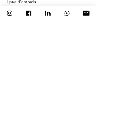
Tipus d'entrada
Compra anticipada
Preu
27,00 €
Comparteix l'esdeveniment
© Escuela de Risoterapia de Barcelona
Disseny web pe
r
Martina Hotzel
.