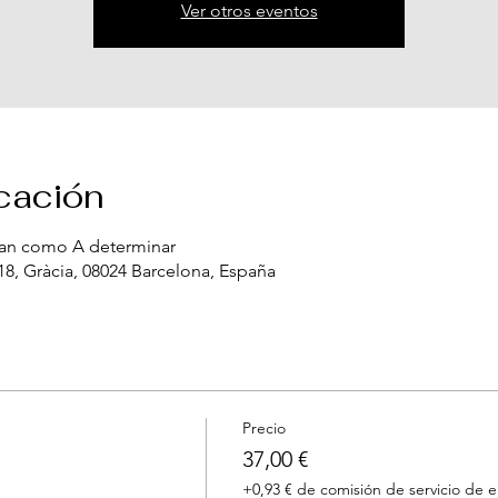
Ver otros eventos
icación
tran como A determinar
 18, Gràcia, 08024 Barcelona, España
Precio
37,00 €
+0,93 € de comisión de servicio de 