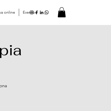
va online
Eventos
pia
lona