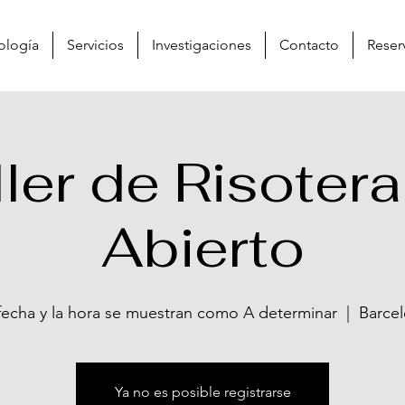
ología
Servicios
Investigaciones
Contacto
Reser
ller de Risotera
Abierto
fecha y la hora se muestran como A determinar
  |  
Barce
Ya no es posible registrarse