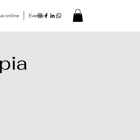
va online
Eventos
pia